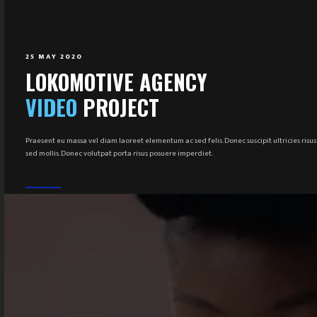
25 MAY 2020
LOKOMOTIVE AGENCY
VIDEO
PROJECT
Praesent eu massa vel diam laoreet elementum ac sed felis. Donec suscipit ultricies risus
sed mollis. Donec volutpat porta risus posuere imperdiet.